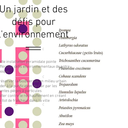
Un jardin et des
défis pour
l'environnement
ette installation pyramidale pointe
ifférents défis environnementaux de notre
poque :
réserver la biodiversité en milieu urbain
der à la purification de l’air par les
lantes pièges à particules
utter contre le réchauffement en créant
 îlot de fraîcheur dans la ville