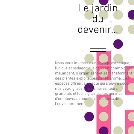
Le jardin
du
devenir...
Nous vous invitons à un voyage esthétique,
ludique et pédagogique dans un champ où se
mélangent, s'organisent et se transforment
des plantes exploitables par l'homme. Ces
espèces offrent au siècle qui s’ouvre sous
nos yeux, grâce à leurs fibres, leurs
granulats et leurs graines, les germes
d’un nouveau monde respectueux de
l'environnement.