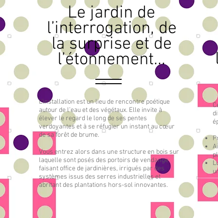
Le jardin de
l’interrogation, de
la surprise et de
l’étonnement...
L'installation est un lieu de rencontre poétique
C
autour de l’eau et des végétaux. Elle invite à
d
élever le regard le long de ses pentes
é
verdoyantes et à se réfugier un instant au cœur
de sa forêt de brume.
P
Ai
Vous entrez alors dans une structure en bois sur
p
laquelle sont posés des portoirs de vendange
L
faisant office de jardinières, irrigués par des
un
systèmes issus des serres industrielles et
abritant des plantations hors-sol innovantes.