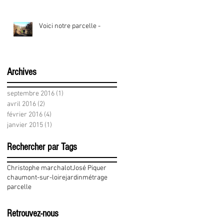
Voici notre parcelle -
Archives
septembre 2016
(1)
1 post
avril 2016
(2)
2 posts
février 2016
(4)
4 posts
janvier 2015
(1)
1 post
Rechercher par Tags
Christophe marchalot
José Piquer
chaumont-sur-loire
jardin
métrage
parcelle
Retrouvez-nous