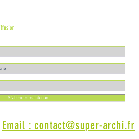
iffusion
S`abonner maintenant
Email : contact@super-archi.fr